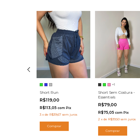
+1
a- Bege
Short Sem Costura -
Short Run
0
Essentials
R$119,00
om
Pix
R$79,00
R$113,05
50
sem juros
com
Pix
R$75,05
com
Pix
3
x
de
R$39,67
sem juros
ar
2
x
de
R$39,50
sem juros
Comprar
Comprar