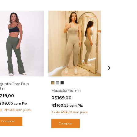
junto Flare Duo
itar
Top Babi
Macacão Yasmin
219,00
R$59,00
R$169,00
208,05
com
Pix
R$56,05
R$160,55
com
Pi
com
Pix
de
R$73,00
sem juros
3
x
de
R$56,33
sem juros
Comprar
Comprar
Comprar