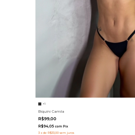
+1
Biquíni Camila
R$99,00
R$94,05
com
Pix
3
x
de
R$33,00
sem juros