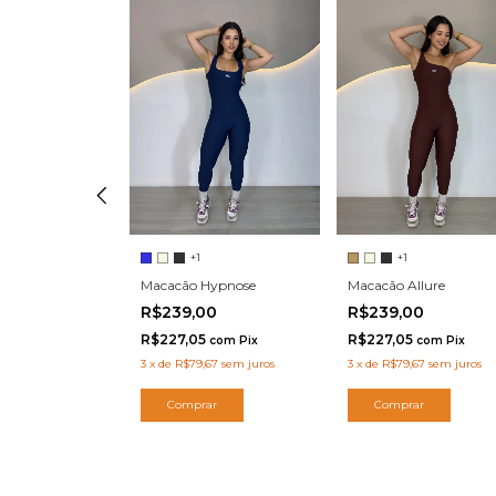
+1
+1
Macacão Hypnose
o Allure
Macacão Allure
R$239,00
00
R$239,00
R$227,05
5
R$227,05
com
Pix
com
Pix
com
Pix
3
x
de
R$79,67
sem juros
00
sem juros
3
x
de
R$79,67
sem juros
Comprar
ar
Comprar