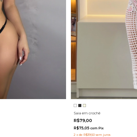
Saia em crochê
R$79,00
R$75,05
com
Pix
2
x
de
R$39,50
sem juros