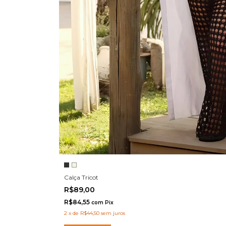
Calça Tricot
R$89,00
R$84,55
com
Pix
2
x
de
R$44,50
sem juros