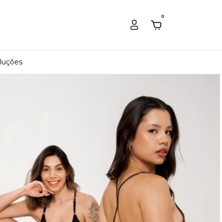
0
luções