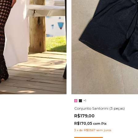
+1
Conjunto Santorini (3 peças)
R$179,00
R$170,05
com
Pix
3
x
de
R$59,67
sem juros