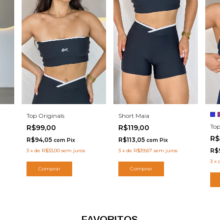
Top Originals
Short Maia
Top
R$99,00
R$119,00
R$
R$94,05
R$113,05
com
Pix
com
Pix
R$
3
x
de
R$33,00
sem juros
3
x
de
R$39,67
sem juros
3
x
Comprar
Comprar
FAVORITOS