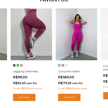
+1
Con
Mil
Legging Seamless
Conjunto Vallen
R$
R$99,00
R$189,00
R$
R$94,05
R$179,55
com
Pix
com
Pix
3
x
3
x
de
R$33,00
sem juros
3
x
de
R$63,00
sem juros
Comprar
Comprar