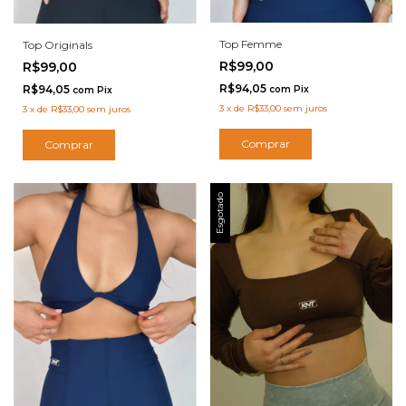
Top Femme
Top Originals
R$99,00
R$99,00
R$94,05
R$94,05
com
Pix
com
Pix
3
x
de
R$33,00
sem juros
3
x
de
R$33,00
sem juros
Comprar
Comprar
Esgotado