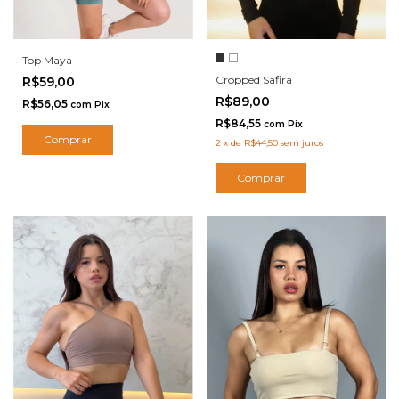
Top Maya
Cropped Safira
R$59,00
R$89,00
R$56,05
com
Pix
R$84,55
com
Pix
Comprar
2
x
de
R$44,50
sem juros
Comprar