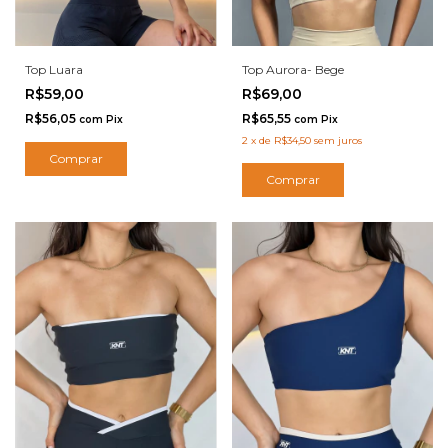
Top Luara
Top Aurora- Bege
R$59,00
R$69,00
R$56,05
R$65,55
com
Pix
com
Pix
2
x
de
R$34,50
sem juros
Comprar
Comprar