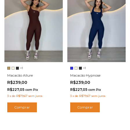
+1
+1
Macacão Hypnose
Macacão Allure
R$239,00
R$239,00
R$227,05
R$227,05
com
Pix
com
Pix
3
x
de
R$79,67
sem juros
3
x
de
R$79,67
sem juros
Comprar
Comprar