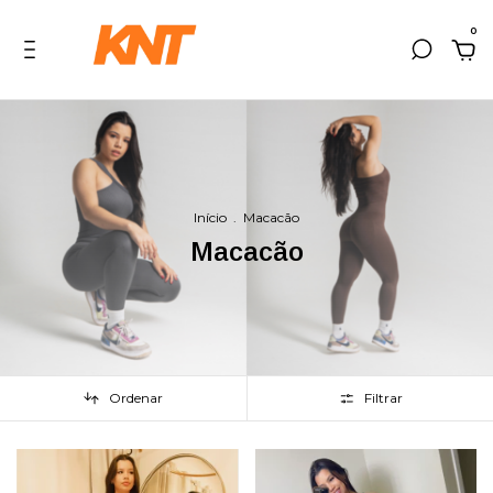
0
Início
.
Macacão
Macacão
Ordenar
Filtrar