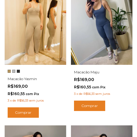
Macacão Maju
Macacão Yasmin
R$169,00
R$169,00
R$160,55
com
Pix
R$160,55
3
x
de
R$56,33
sem juros
com
Pix
3
x
de
R$56,33
sem juros
Comprar
Comprar