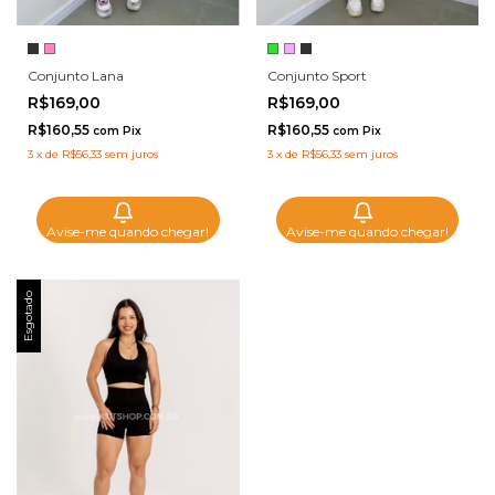
Conjunto Sport
Conjunto Lana
R$169,00
R$169,00
R$160,55
R$160,55
com
Pix
com
Pix
3
x
de
R$56,33
sem juros
3
x
de
R$56,33
sem juros
Avise-me quando chegar!
Avise-me quando chegar!
Esgotado