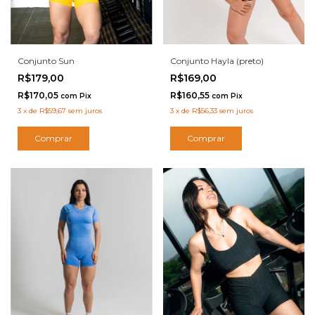
Conjunto Hayla (preto)
Conjunto Sun
R$169,00
R$179,00
R$160,55
R$170,05
com
Pix
com
Pix
3
x
de
R$56,33
sem juros
3
x
de
R$59,67
sem juros
Comprar
Comprar