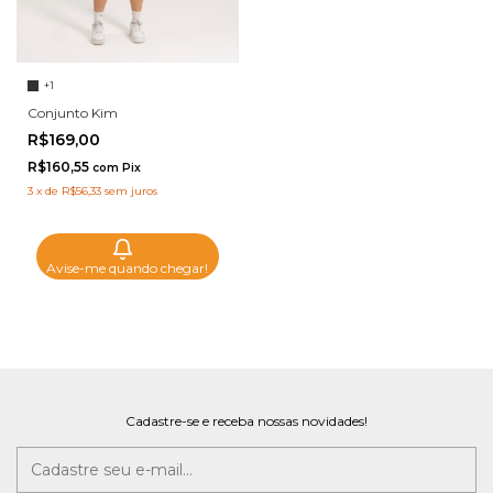
+1
Conjunto Kim
R$169,00
R$160,55
com
Pix
3
x
de
R$56,33
sem juros
Avise-me quando chegar!
Cadastre-se e receba nossas novidades!