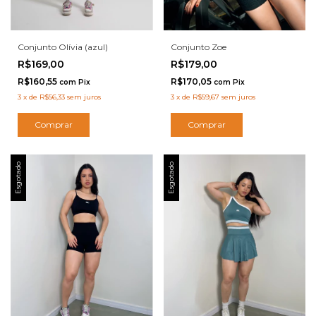
Conjunto Olívia (azul)
Conjunto Zoe
R$169,00
R$179,00
R$160,55
R$170,05
com
Pix
com
Pix
3
x
de
R$56,33
sem juros
3
x
de
R$59,67
sem juros
Comprar
Comprar
Esgotado
Esgotado