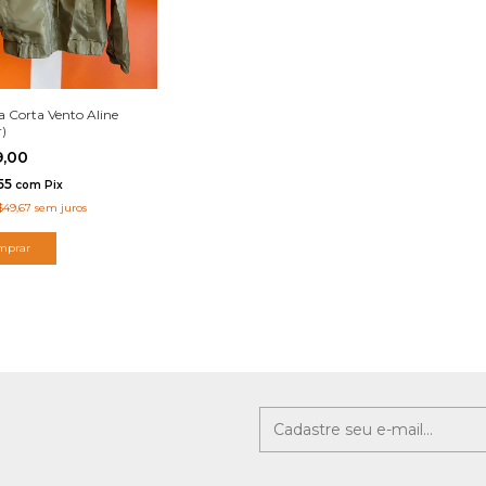
a Corta Vento Aline
r)
9,00
,55
com
Pix
$49,67
sem juros
mprar