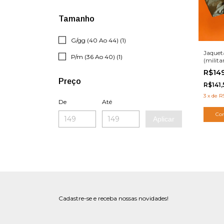
Tamanho
G/gg (40 Ao 44) (1)
Jaquet
P/m (36 Ao 40) (1)
(milita
R$14
Preço
R$141
3
x
de
R
De
Até
Co
Aplicar
Cadastre-se e receba nossas novidades!