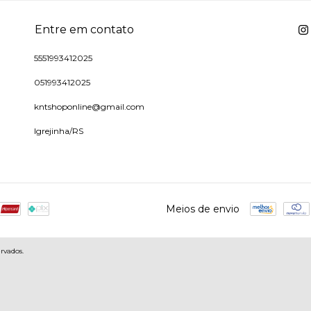
Entre em contato
5551993412025
051993412025
kntshoponline@gmail.com
Igrejinha/RS
Meios de envio
rvados.