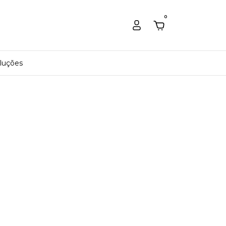
0
luções