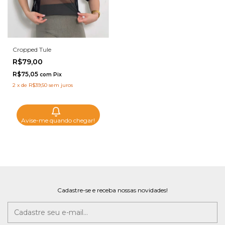
Cropped Tule
R$79,00
R$75,05
com
Pix
2
x
de
R$39,50
sem juros
Avise-me quando chegar!
Cadastre-se e receba nossas novidades!