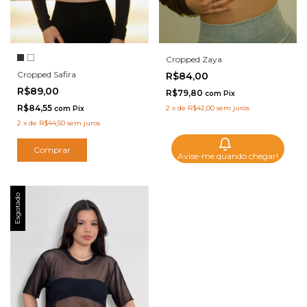
Cropped Zaya
Cropped Safira
R$84,00
R$89,00
R$79,80
com
Pix
R$84,55
2
x
de
R$42,00
sem juros
com
Pix
2
x
de
R$44,50
sem juros
Comprar
Avise-me quando chegar!
Esgotado